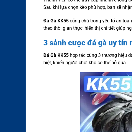
Sau khi lựa chọn kèo phù hợp, bạn sẽ nhận
Đá Gà KK55
cũng chú trọng yếu tố an toà
theo thời gian thực, hiển thị chi tiết giúp
3 sảnh cược đá gà uy tín
Đá Gà KK55
hợp tác cùng 3 thương hiệu da
biệt, khiến người chơi khó có thể bỏ qua.