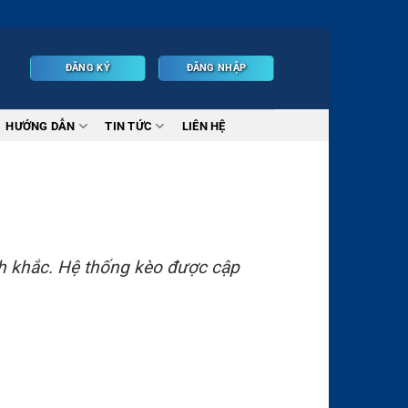
ĐĂNG KÝ
ĐĂNG NHẬP
HƯỚNG DẪN
TIN TỨC
LIÊN HỆ
h khắc. Hệ thống kèo được cập