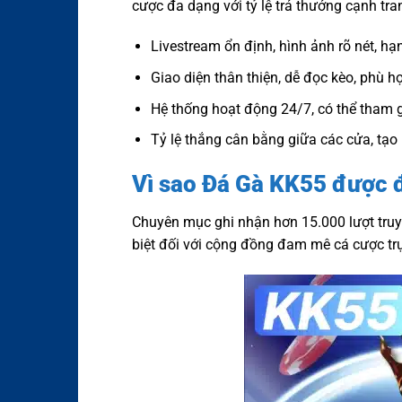
cược đa dạng với tỷ lệ trả thưởng cạnh tran
Livestream ổn định, hình ảnh rõ nét, hạn
Giao diện thân thiện, dễ đọc kèo, phù h
Hệ thống hoạt động 24/7, có thể tham g
Tỷ lệ thắng cân bằng giữa các cửa, tạo 
Vì sao Đá Gà KK55 được đ
Chuyên mục ghi nhận hơn 15.000 lượt truy 
biệt đối với cộng đồng đam mê cá cược tr