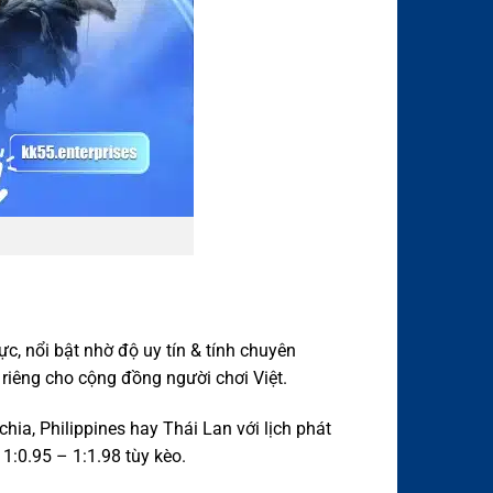
c, nổi bật nhờ độ uy tín & tính chuyên
 riêng cho cộng đồng người chơi Việt.
a, Philippines hay Thái Lan với lịch phát
 1:0.95 – 1:1.98 tùy kèo.