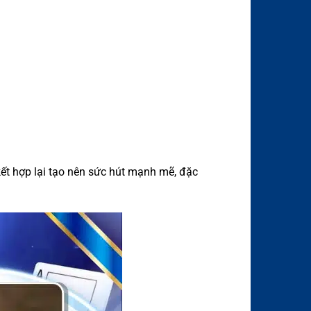
ết hợp lại tạo nên sức hút mạnh mẽ, đặc