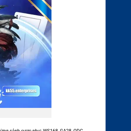
ào từng sảnh cược như: WS168, GA28, ODC.