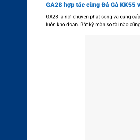
GA28 hợp tác cùng Đá Gà KK55 
GA28 là nơi chuyên phát sóng và cung cấp 
luôn khó đoán. Bất kỳ màn so tài nào cũng