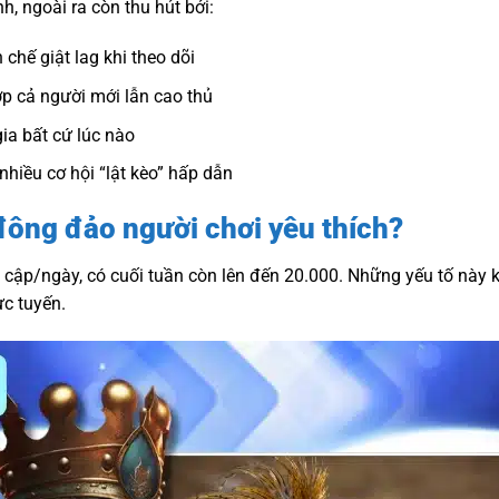
h, ngoài ra còn thu hút bởi:
 chế giật lag khi theo dõi
ợp cả người mới lẫn cao thủ
ia bất cứ lúc nào
nhiều cơ hội “lật kèo” hấp dẫn
ông đảo người chơi yêu thích?
cập/ngày, có cuối tuần còn lên đến 20.000. Những yếu tố này k
ực tuyến.