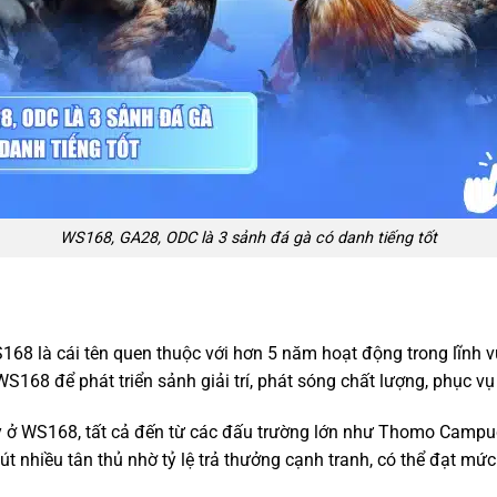
WS168, GA28, ODC là 3 sảnh đá gà có danh tiếng tốt
68 là cái tên quen thuộc với hơn 5 năm hoạt động trong lĩnh vự
168 để phát triển sảnh giải trí, phát sóng chất lượng, phục vụ
y ở WS168, tất cả đến từ các đấu trường lớn như Thomo Campuchi
út nhiều tân thủ nhờ tỷ lệ trả thưởng cạnh tranh, có thể đạt mức